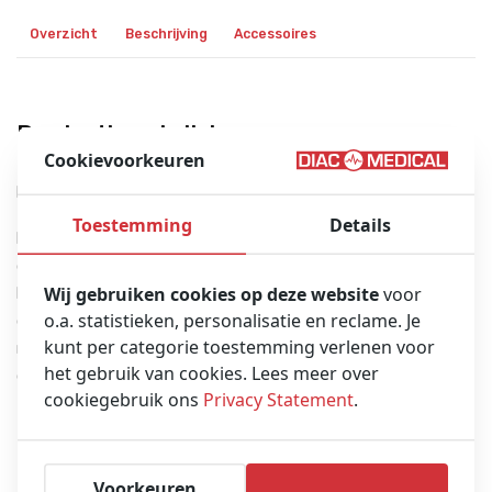
Overzicht
Beschrijving
Accessoires
Productbeschrijving
Cookievoorkeuren
De DEFIGARD Touch 7 is een onmisbaar hulpmiddel voor redders.
Toestemming
Details
Het apparaat is uiterst compact en biedt de nieuwste
defibrillatietechnologie in combinatie met uitgebreide
Wij gebruiken cookies op deze website
voor
bewakingsfuncties. Het is de eerste noodmonitor/defibrillator
o.a. statistieken, personalisatie en reclame. Je
die is uitgerust met een aanraakscherm – waardoor het het
kunt per categorie toestemming verlenen voor
meest intuïtieve apparaat op de markt is – en met de nieuwste
het gebruik van cookies. Lees meer over
datatransmissietechnologie.
cookiegebruik ons
Privacy Statement
.
Configureerbare taal
Features:
Voorkeuren