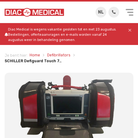
NL
Diac Medical is wegens vakantie gesloten tot en met 23 augustus.
Bestellingen, offerteaanvragen en e-mails worden vanaf 24
augustus weer in behandeling genomen.
Home
Defibrillators
Je bent hier:
SCHILLER Defiguard Touch 7…