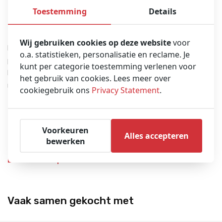
Toestemming
Details
Productbeschrijving
Wij gebruiken cookies op deze website
voor
De Intellivue MX100 MX100 is een flexibele, betrouwbare
o.a. statistieken, personalisatie en reclame. Je
patiëntmonitor.
kunt per categorie toestemming verlenen voor
Hij is klein en licht, maar biedt een brede, schaalbare set klinische
het gebruik van cookies. Lees meer over
metingen.
cookiegebruik ons
Privacy Statement
.
Werkt op batterijen
6,1-inch touchscreen
Voorkeuren
Alles accepteren
Gebruiksvriendelijke bediening
bewerken
Brochure Philips Intellivue MX100
Vaak samen gekocht met