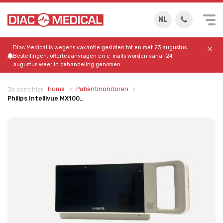
NL
Diac Medical is wegens vakantie gesloten tot en met 23 augustus.
Bestellingen, offerteaanvragen en e-mails worden vanaf 24
augustus weer in behandeling genomen.
Home
Patiëntmonitoren
Je bent hier:
Philips Intellivue MX100…