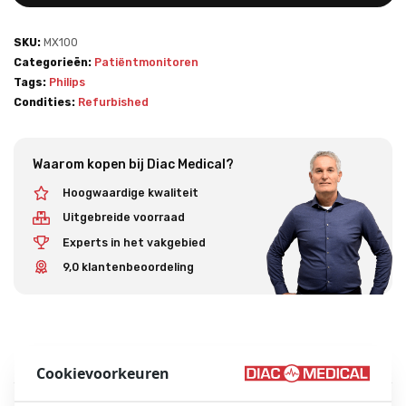
SKU:
MX100
Categorieën:
Patiëntmonitoren
Tags:
Philips
Condities:
Refurbished
Waarom kopen bij Diac Medical?
Hoogwaardige kwaliteit
Uitgebreide voorraad
Experts in het vakgebied
9,0 klantenbeoordeling
Overzicht
Beschrijving
Accessoires
Cookievoorkeuren