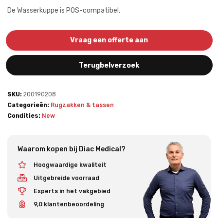
De Wasserkuppe is POS-compatibel.
Vraag een offerte aan
Terugbelverzoek
SKU:
200190208
Categorieën:
Rugzakken & tassen
Condities:
New
Waarom kopen bij Diac Medical?
Hoogwaardige kwaliteit
Uitgebreide voorraad
Experts in het vakgebied
9,0 klantenbeoordeling