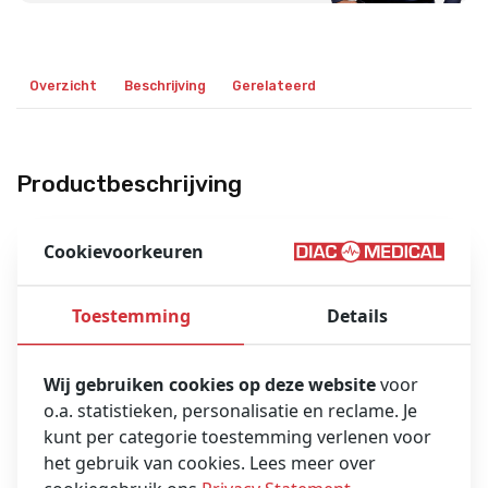
Overzicht
Beschrijving
Gerelateerd
Productbeschrijving
Sterke organisatorische eigenschappen
Cookievoorkeuren
Deze tas is uitgerust met verschillende elastische lussen,
klittenbandstrips en vakken.
Bovendien kan de tas eenvoudig en veelzijdig worden
Toestemming
Details
georganiseerd met optionele PAX-binnenvakken.
Flexibel in gebruik; met 2 handvatten (horizontaal en
Wij gebruiken cookies op deze website
voor
verticaal), gemakkelijk afneembare schouderbanden en
o.a. statistieken, personalisatie en reclame. Je
voetjes onder de tas.
kunt per categorie toestemming verlenen voor
Reflecterend aan vijf zijden
het gebruik van cookies. Lees meer over