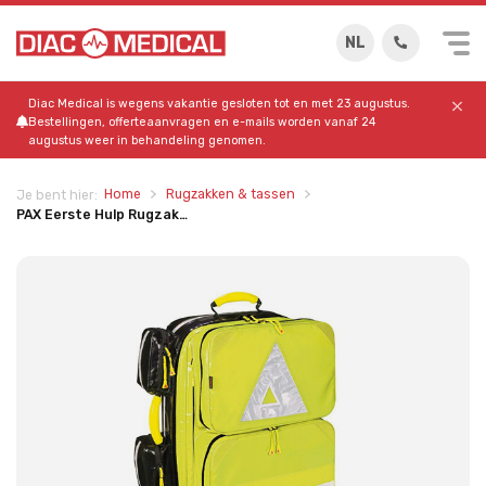
NL
Diac Medical is wegens vakantie gesloten tot en met 23 augustus.
Bestellingen, offerteaanvragen en e-mails worden vanaf 24
augustus weer in behandeling genomen.
Home
Rugzakken & tassen
Je bent hier:
PAX Eerste Hulp Rugzak…