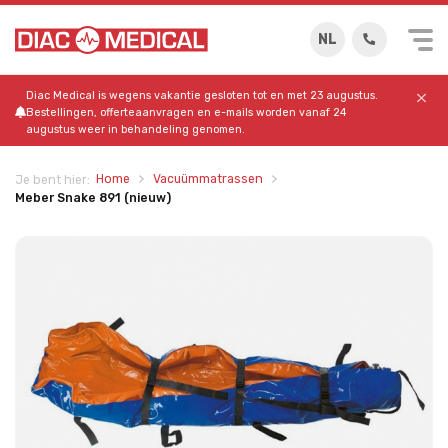
NL
Diac Medical is wegens vakantie gesloten tot en met 23 augustus.
Bestellingen, offerteaanvragen en e-mails worden vanaf 24
augustus weer in behandeling genomen.
Home
Vacuümmatrassen
Je bent hier:
Meber Snake 891 (nieuw)