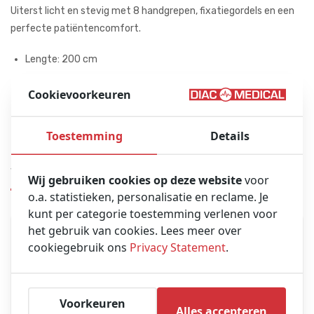
Uiterst licht en stevig met 8 handgrepen, fixatiegordels en een
perfecte patiëntencomfort.
Lengte: 200 cm
Breedte: 90 cm
Cookievoorkeuren
Gewicht: 6,7 kg
Materiaal: PVC-gecoat polyester
Toestemming
Details
Vergelijkbare producten
Wij gebruiken cookies op deze website
voor
o.a. statistieken, personalisatie en reclame. Je
kunt per categorie toestemming verlenen voor
het gebruik van cookies. Lees meer over
cookiegebruik ons
Privacy Statement
.
Voorkeuren
Alles accepteren