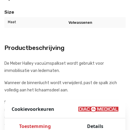
Size
Maat
Volwassenen
Productbeschrijving
De Meber Halley vacuümspalkset wordt gebruikt voor
immobilisatie van ledematen.
Wanneer de binnenlucht wordt verwijderd, past de spalk zich
volledig aan het lichaamsdeel aan.
Deze spalken zijn gemaakt van absoluut betrouwbare
Cookievoorkeuren
materialen en maken een perfecte immobilisatie van de
onderste en bovenste ledematen mogelijk door de binnenlucht
eruit te zuigen.
Toestemming
Details