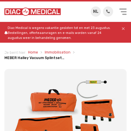
NL
Diac Medical is wegens vakantie gesloten tot en met 23 augustus.
Bestellingen, offerteaanvragen en e-mails worden vanaf 24
augustus weer in behandeling genomen.
Home
Immobilisation
Je bent hier:
MEBER Halley Vacuum Splintset…