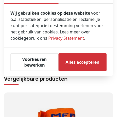
Ze worden geleverd met een afzuigklep aan de buitenkant om
Wij gebruiken cookies op deze website
voor
problemen voor de patiënt te voorkomen. Het is mogelijk om een
o.a. statistieken, personalisatie en reclame. Je
enkele vacuümspalk te bestellen of een complete set met
kunt per categorie toestemming verlenen voor
spalken voor been, arm en onderarm, een pomp voor het vacuüm
het gebruik van cookies. Lees meer over
en een nylon zak. Alle spalken zijn röntgentransparant.
cookiegebruik ons
Privacy Statement
.
Geschikt voor arm, onderarm en been
Röntgentransparant.
in zak met pomp
Voorkeuren
Alles accepteren
bewerken
Vergelijkbare producten