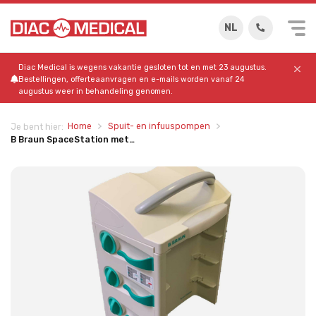
NL
Diac Medical is wegens vakantie gesloten tot en met 23 augustus.
Bestellingen, offerteaanvragen en e-mails worden vanaf 24
augustus weer in behandeling genomen.
Home
Spuit- en infuuspompen
Je bent hier:
B Braun SpaceStation met…