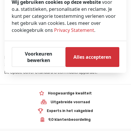
Wij gebruiken cookies op deze website
voor
o.a. statistieken, personalisatie en reclame. Je
kunt per categorie toestemming verlenen voor
Overzicht
Beschrijving
het gebruik van cookies. Lees meer over
cookiegebruik ons
Privacy Statement
.
Productbeschrijving
Voorkeuren
Alles accepteren
B.Braun Space Station voor het opladen van maximaal 4 Braun
bewerken
Space pompen (niet inbegrepen).
De Space Cover Standard is een mobiel apparaat.
Hoogwaardige kwaliteit
Uitgebreide voorraad
Experts in het vakgebied
9,0 klantenbeoordeling