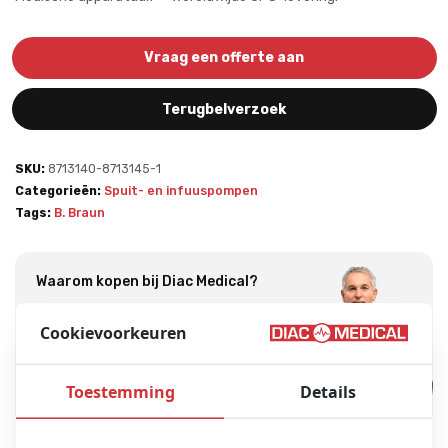
Vraag een offerte aan
Terugbelverzoek
SKU:
8713140-8713145-1
Categorieën:
Spuit- en infuuspompen
Tags:
B. Braun
Waarom kopen bij Diac Medical?
Hoogwaardige kwaliteit
Cookievoorkeuren
Uitgebreide voorraad
Experts in het vakgebied
Toestemming
Details
9,0 klantenbeoordeling