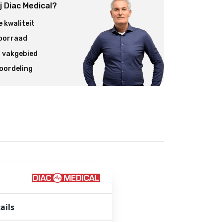
 Diac Medical?
 kwaliteit
voorraad
t vakgebied
oordeling
ails