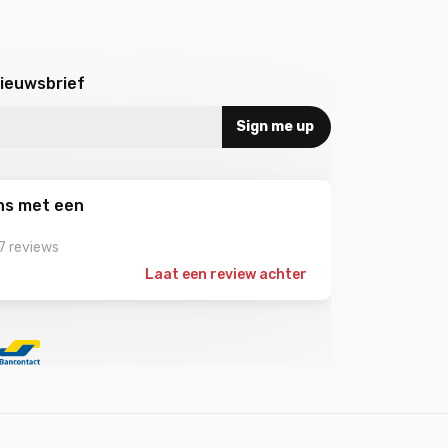
nieuwsbrief
Sign me up
ns met een
7 reviews
Laat een review achter