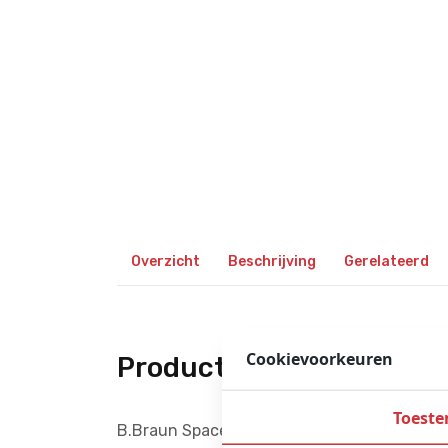
Overzicht
Beschrijving
Gerelateerd
Cookievoorkeuren
Productbeschrijving
Toest
B.Braun Space Station voor het opladen va