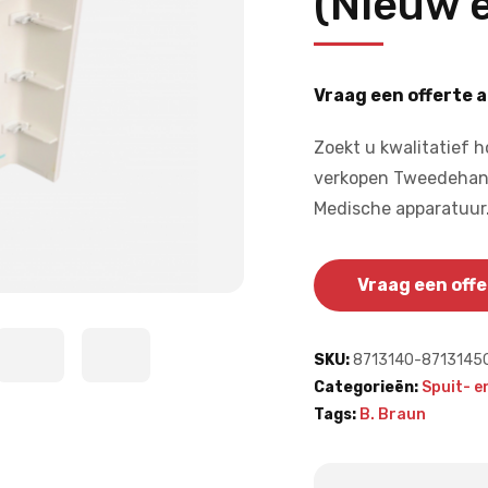
(Nieuw 
Vraag een offerte a
Zoekt u kwalitatief 
verkopen Tweedehand
Medische apparatuur
Vraag een offe
SKU:
8713140-8713145
Categorieën:
Spuit- 
Tags:
B. Braun