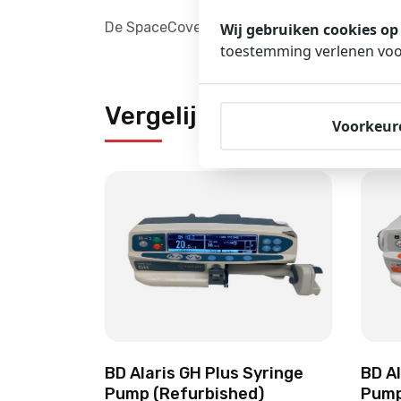
De SpaceCover Comfort biedt een grotere s
Wij gebruiken cookies op
toestemming verlenen voor
Vergelijkbare producten
Voorkeur
BD Alaris GH Plus Syringe
BD A
Pump (Refurbished)
Pump