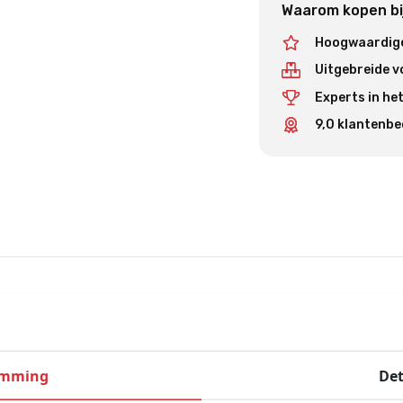
Waarom kopen bij
Hoogwaardige
Uitgebreide 
Experts in he
9,0 klantenbe
emming
Det
n maximaal 4 Braun Space pompen (niet inbegrepen).