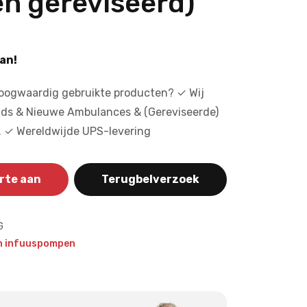
en gereviseerd)
an!
hoogwaardig gebruikte producten? ✓ Wij
s & Nieuwe Ambulances & (Gereviseerde)
. ✓ Wereldwijde UPS-levering
rte aan
Terugbelverzoek
G
en infuuspompen