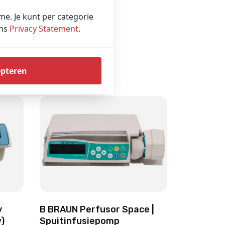
ame. Je kunt per categorie
ons
Privacy Statement
.
epteren
B BRAUN Perfusor Space |
y
Spuitinfusiepomp
)