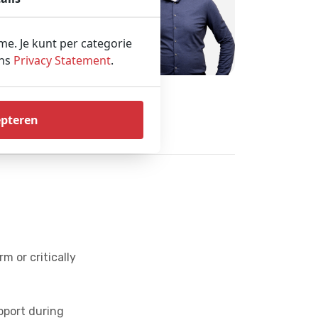
voorraad
t vakgebied
ame. Je kunt per categorie
oordeling
ons
Privacy Statement
.
epteren
m or critically
upport during