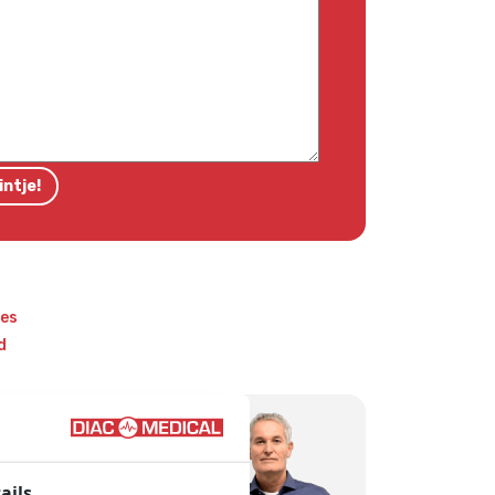
es
d
 Diac Medical?
 kwaliteit
ails