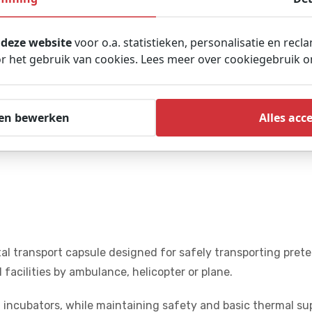
Uitgebreide 
Experts in he
 deze website
voor o.a. statistieken, personalisatie en recl
9,0 klantenbe
 het gebruik van cookies. Lees meer over cookiegebruik 
en bewerken
Alles acc
al transport capsule designed for safely transporting preter
 facilities by ambulance, helicopter or plane.
nal incubators, while maintaining safety and basic thermal s