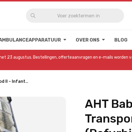
 AMBULANCEAPPARATUUR
OVER ONS
BLOG
 met 23 augustus. Bestellingen, offerteaanvragen en e-mails worden 
 II – Infant…
AHT Baby
Transpo