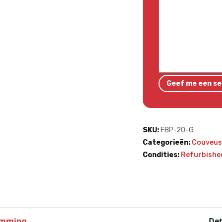
SKU:
FBP-20-G
Categorieën:
Couveus
Condities:
Refurbishe
Waarom kopen bij
Hoogwaardige
emming
Det