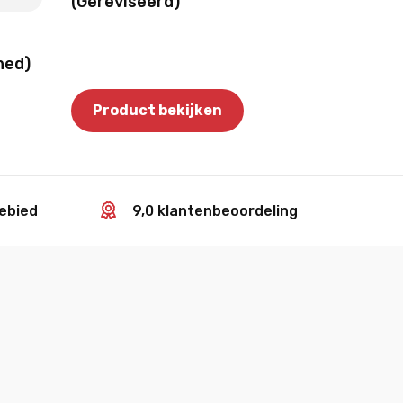
(Gereviseerd)
hed)
Product bekijken
gebied
9,0 klantenbeoordeling