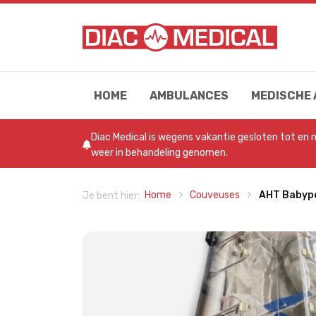
HOME
AMBULANCES
MEDISCHE
Diac Medical is wegens vakantie gesloten tot en
weer in behandeling genomen.
Home
Couveuses
AHT Babypod
Je bent hier: