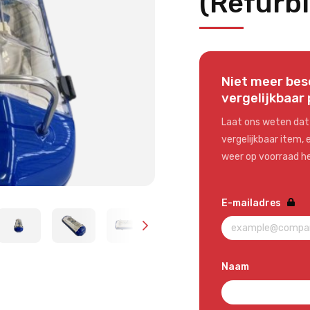
(Refurb
Niet meer bes
vergelijkbaar
Laat ons weten dat 
vergelijkbaar item,
weer op voorraad h
E-mailadres
Naam