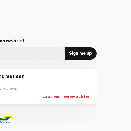
nieuwsbrief
Sign me up
ns met een
7 reviews
Laat een review achter