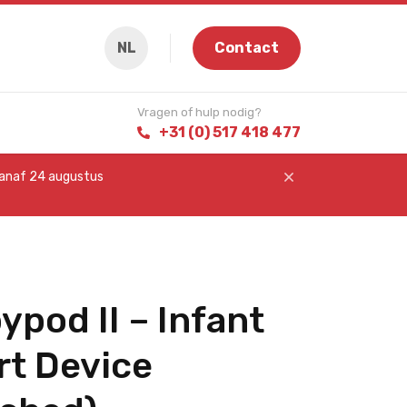
NL
Contact
Vragen of hulp nodig?
+31 (0) 517 418 477
vanaf 24 augustus
pod II – Infant
rt Device