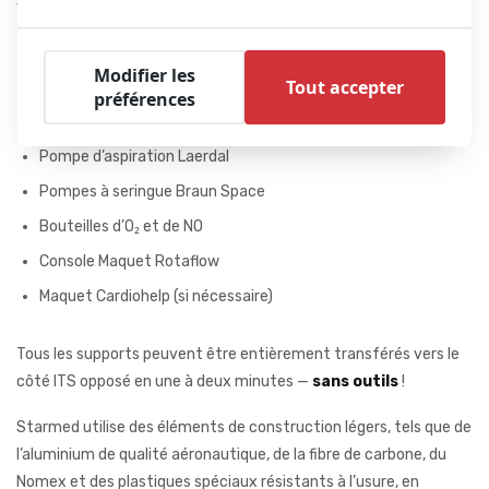
Solutions de montage d’équipements pour :
Moniteur Corpuls C3
Modifier les
Tout accepter
Oxylog 3000 Plus
préférences
InoMax DS IR
Pompe d’aspiration Laerdal
Pompes à seringue Braun Space
Bouteilles d’O₂ et de NO
Console Maquet Rotaflow
Maquet Cardiohelp (si nécessaire)
Tous les supports peuvent être entièrement transférés vers le
côté ITS opposé en une à deux minutes —
sans outils
!
Starmed utilise des éléments de construction légers, tels que de
l’aluminium de qualité aéronautique, de la fibre de carbone, du
Nomex et des plastiques spéciaux résistants à l’usure, en