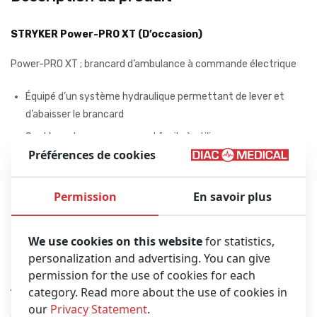
STRYKER Power-PRO XT (D’occasion)
Power-PRO XT ; brancard d’ambulance à commande électrique
Équipé d’un système hydraulique permettant de lever et
d’abaisser le brancard
Système de secours manuel facile à utiliser
Préférences de cookies
Tête de brancard rétractable
Fonction de rétraction automatique très rapide
Permission
En savoir plus
Barrières latérales XPS
Verrouillage de la roue directrice
We use cookies on this website
for statistics,
Jeu de batteries SMRT
personalization and advertising. You can give
permission for the use of cookies for each
Avec chariot Starmed Terra 100 ITS (D’occasion)
category. Read more about the use of cookies in
our
Privacy Statement
.