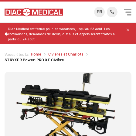
FR
Diac Medical est fermé pour les vacances jusqu'au 23 août. Les
commandes, demandes de devis, e-mails et appels seront traités à
partir du 24 août.
Home
Civières et Chariots
Voues êtes là:
STRYKER Power-PRO XT Civière…