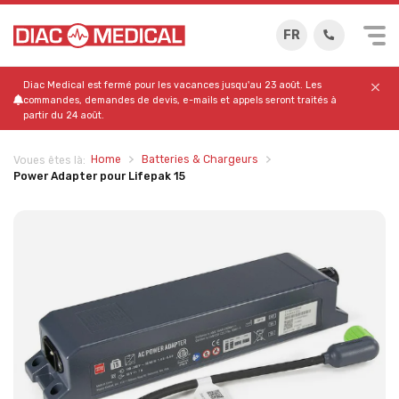
FR
Diac Medical est fermé pour les vacances jusqu'au 23 août. Les
commandes, demandes de devis, e-mails et appels seront traités à
partir du 24 août.
Home
Batteries & Chargeurs
Voues êtes là:
Power Adapter pour Lifepak 15