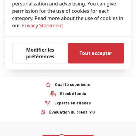
personalization and advertising. You can give
Planche vertébrale en matière plastique à haute résistance.
permission for the use of cookies for each
category. Read more about the use of cookies in
Il dispose de 12 poignées pour le transport et est livré avec 3
our
Privacy Statement
.
ceintures avec boucle de décrochage rapide (Art. 605 / MEB).
Transparent aux rayons X.
Modifier les
Tout accepter
Appareil certifié selon les normes de sécurité harmonisées
préférences
européennes UNI EN 1865.
Qualité supérieure
Stock étendu
Experts en affaires
Évaluation du client: 9.0