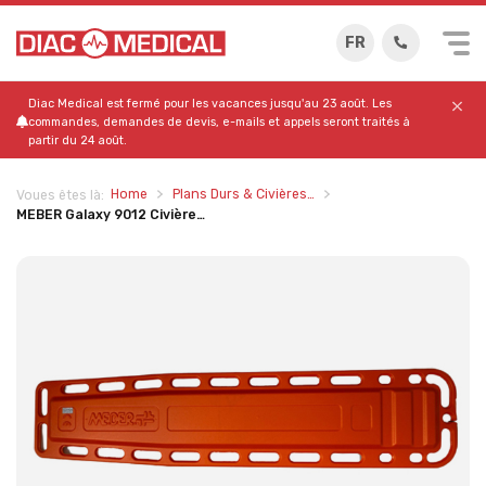
FR
Diac Medical est fermé pour les vacances jusqu'au 23 août. Les
commandes, demandes de devis, e-mails et appels seront traités à
partir du 24 août.
Home
Plans Durs & Civières…
Voues êtes là:
MEBER Galaxy 9012 Civière…