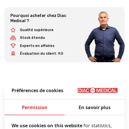
Pourquoi acheter chez Diac
Medical ?
Qualité supérieure
Stock étendu
Experts en affaires
Évaluation du client: 9.0
Aperçu
Description
Préférences de cookies
Permission
En savoir plus
Description du produit
We use cookies on this website
for statistics,
GALAXY Plan dur spinale orange