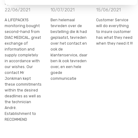
Sprl on
Claessens on
Schultz on
22/06/2021
10/07/2021
15/06/2021
A LIFEPACK15
Ben helemaal
Customer Service
monitoring bought
tevreden over de
will do everything
second-hand from
bestelling die ik had
to insure customer
DIAC MEDICAL, great
geplaatst, tevreden
has what they need
exchange of
over het contact en
when they need it !!!
information and
ook de
supply completely
klantenservice, daar
in accordance with
ben ik ook tevreden
our wishes. Our
over, en een hele
contact Mr
goede
Jonkman kept
communicatie
these commitments
within the desired
deadlines as well as
the technician
André.
Establishment to
RECOMMEND