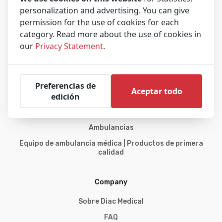
personalization and advertising. You can give
permission for the use of cookies for each
Diac Medical es el vendedor líder de ambulancias usadas y equipos
category. Read more about the use of cookies in
médicos para ambulancias recertificados y reacondicionados.
our
Privacy Statement
.
Preferencias de
Aceptar todo
Explora
edición
Inicio
Ambulancias
Equipo de ambulancia médica | Productos de primera
calidad
Company
Sobre Diac Medical
FAQ