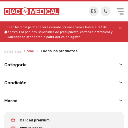
ES
Diac Medical permanecerá cerrado por vacaciones hasta el 23 de
agosto. Los pedidos, solicitudes de presupuesto, correos electrónicos y
llamadas se atenderán a partir del 24 de agosto.
Home
Todos los productos
Estás aquí:
Categoría
Condición
Marca
Calidad premium
Amplio stock