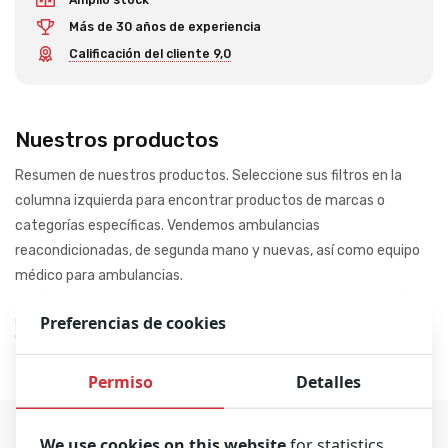
Más de 30 años de experiencia
Calificación del cliente 9,0
Nuestros productos
Resumen de nuestros productos. Seleccione sus filtros en la
columna izquierda para encontrar productos de marcas o
categorías específicas. Vendemos ambulancias
reacondicionadas, de segunda mano y nuevas, así como equipo
médico para ambulancias.
Preferencias de cookies
Mostrando 0-0 de 0 resultados
Ordenar por
Permiso
Detalles
We use cookies on this website
for statistics,