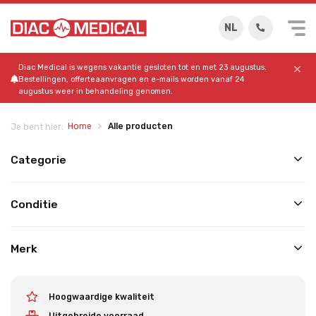
NL
Diac Medical is wegens vakantie gesloten tot en met 23 augustus.
Bestellingen, offerteaanvragen en e-mails worden vanaf 24
augustus weer in behandeling genomen.
Home
Alle producten
Je bent hier:
Categorie
Conditie
Merk
Hoogwaardige kwaliteit
Uitgebreide voorraad