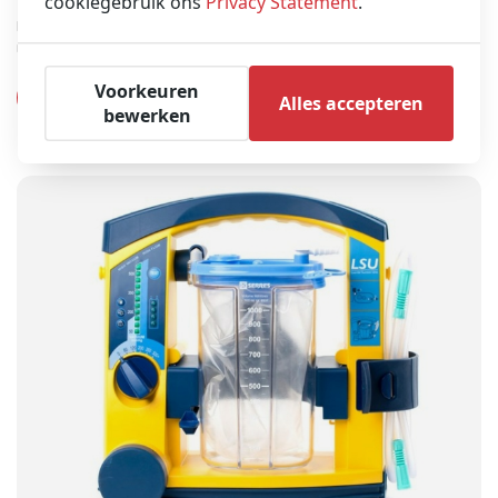
cookiegebruik ons
Privacy Statement
.
WEINMANN Accuvac Pro (Refurbished & Demo)
Hiermee kunt u hoge zuigprestaties, eenvoudige bediening en hoge
mobiliteit verwachten.
Voorkeuren
Product bekijken
Alles accepteren
bewerken