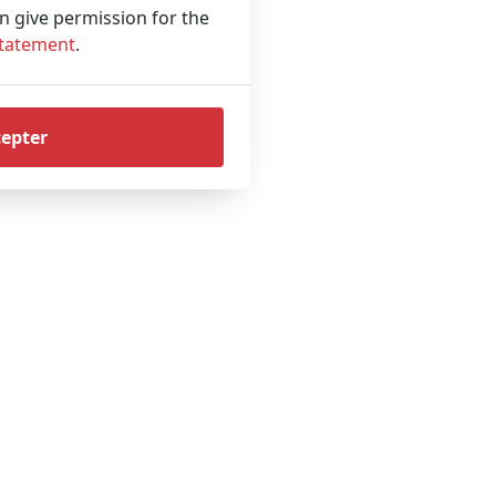
an give permission for the
Statement
.
cepter