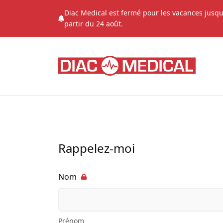
Diac Medical est fermé pour les vacances jusqu
partir du 24 août.
Rappelez-moi
Nom
Prénom