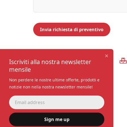
Qualità premium
Iscriviti alla nostra newsletter
mensile
Non perdere le nostre ultime offerte, prodotti e
notizie non nella nostra newsletter mensile!
Sign me up