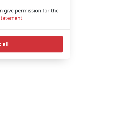
an give permission for the
Statement
.
 all