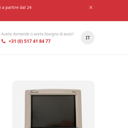
i a partire dal 24
Avete domande o avete bisogno di aiuto?
IT
+31 (0) 517 41 84 77