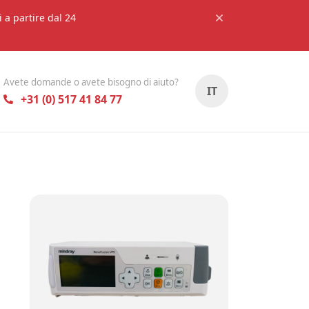
i a partire dal 24
Avete domande o avete bisogno di aiuto?
IT
+31 (0) 517 41 84 77