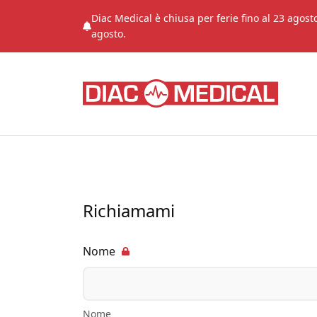
Diac Medical è chiusa per ferie fino al 23 agosto
agosto.
Richiamami
Nome
Nome