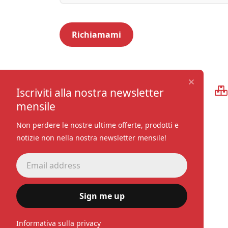
Qualità premium
Iscriviti alla nostra newsletter
mensile
Non perdere le nostre ultime offerte, prodotti e
notizie non nella nostra newsletter mensile!
Sign me up
Informativa sulla privacy