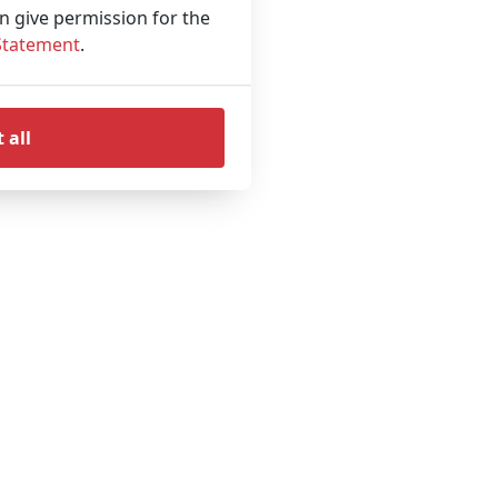
an give permission for the
Statement
.
 all