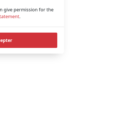
an give permission for the
Statement
.
cepter