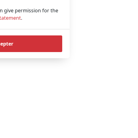
an give permission for the
Statement
.
cepter