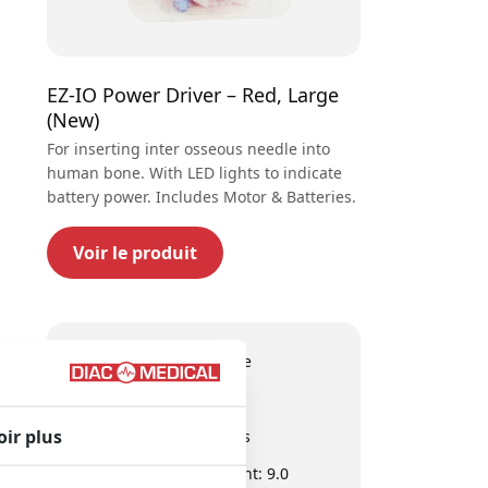
EZ-IO Power Driver – Red, Large
(New)
For inserting inter osseous needle into
human bone. With LED lights to indicate
battery power. Includes Motor & Batteries.
Voir le produit
Qualité supérieure
Stock étendu
oir plus
Experts en affaires
Évaluation du client: 9.0