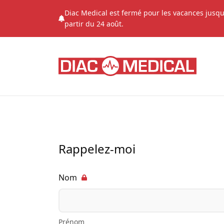
Diac Medical est fermé pour les vacances jusqu
partir du 24 août.
Rappelez-moi
Nom
Prénom