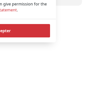
an give permission for the
Statement
.
cepter