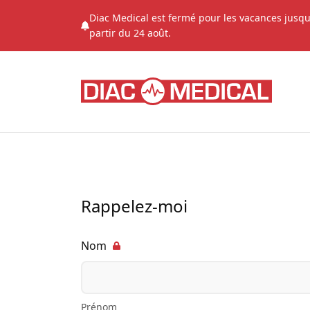
Diac Medical est fermé pour les vacances jusqu
partir du 24 août.
Rappelez-moi
Nom
Prénom