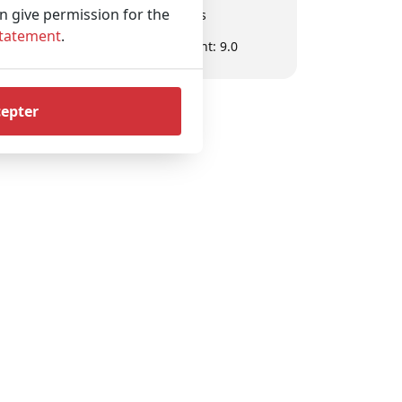
an give permission for the
Experts en affaires
Statement
.
Évaluation du client: 9.0
cepter