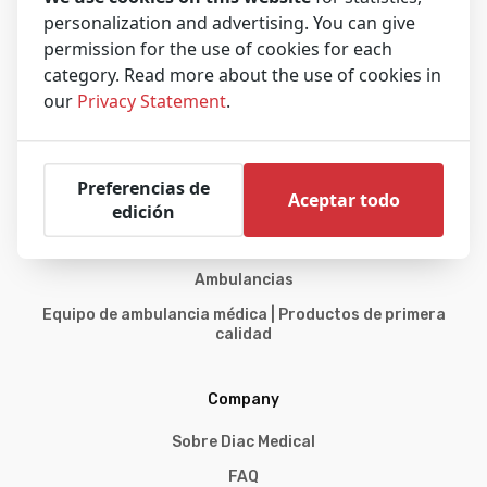
personalization and advertising. You can give
permission for the use of cookies for each
Diac Medical es el vendedor líder de ambulancias usadas y equipos
category. Read more about the use of cookies in
médicos para ambulancias recertificados y reacondicionados.
our
Privacy Statement
.
Preferencias de
Aceptar todo
Explora
edición
Inicio
Ambulancias
Equipo de ambulancia médica | Productos de primera
calidad
Company
Sobre Diac Medical
FAQ