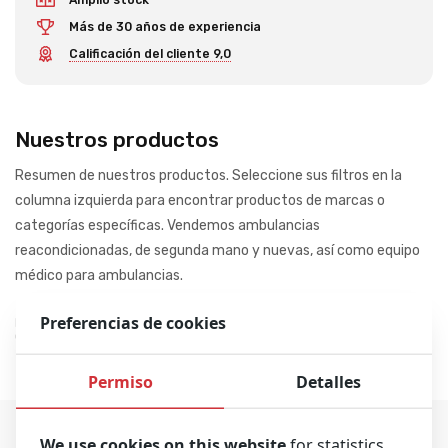
Más de 30 años de experiencia
Calificación del cliente 9,0
Nuestros productos
Resumen de nuestros productos. Seleccione sus filtros en la
columna izquierda para encontrar productos de marcas o
categorías específicas. Vendemos ambulancias
reacondicionadas, de segunda mano y nuevas, así como equipo
médico para ambulancias.
Preferencias de cookies
Mostrando 0-0 de 0 resultados
Ordenar por
Permiso
Detalles
We use cookies on this website
for statistics,