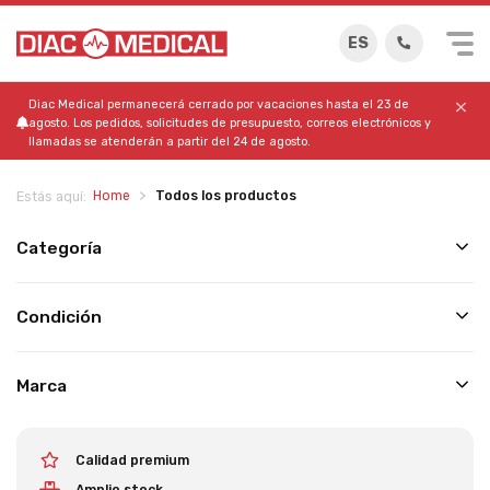
ES
Diac Medical permanecerá cerrado por vacaciones hasta el 23 de
agosto. Los pedidos, solicitudes de presupuesto, correos electrónicos y
llamadas se atenderán a partir del 24 de agosto.
Home
Todos los productos
Estás aquí:
Categoría
Condición
Marca
Calidad premium
Amplio stock