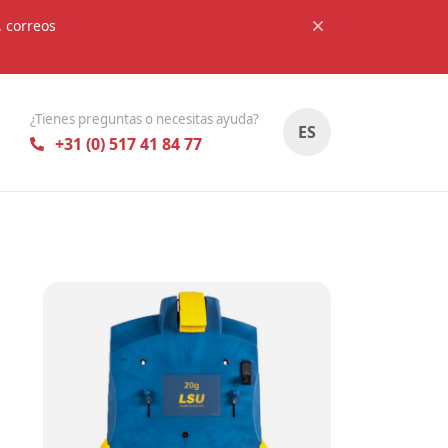
, correos
¿Tienes preguntas o necesitas ayuda?
ES
+31 (0) 517 41 84 77