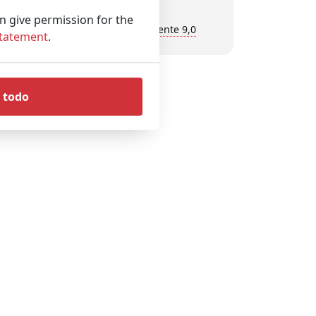
experiencia
an give permission for the
Calificación del cliente 9,0
Statement
.
 todo