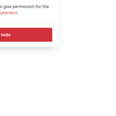
an give permission for the
Statement
.
 todo